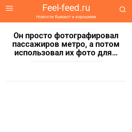
Перейти
Feel-feed.ru
к
контенту
Новости бывают и хорошими
Он просто фотографировал
пассажиров метро, а потом
использовал их фото для…