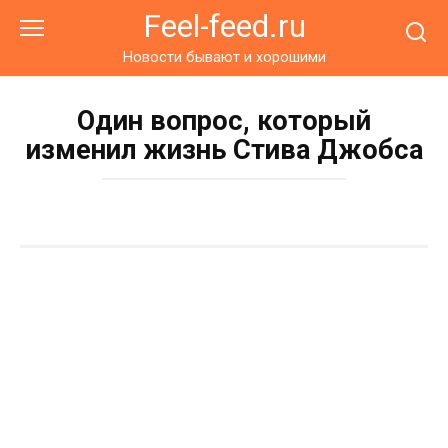
Перейти
Feel-feed.ru
к
контенту
Новости бывают и хорошими
Один вопрос, который
изменил жизнь Стива Джобса