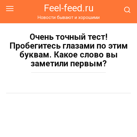
Перейти
Feel-feed.ru
к
контенту
Новости бывают и хорошими
Очень точный тест!
Пробегитесь глазами по этим
буквам. Какое слово вы
заметили первым?