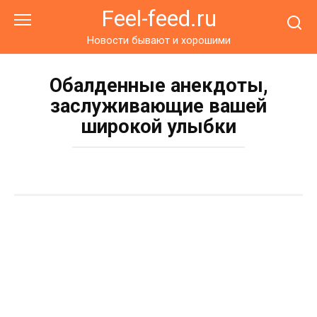
Перейти
Feel-feed.ru
к
контенту
Новости бывают и хорошими
Обалденные анекдоты,
заслуживающие вашей
широкой улыбки