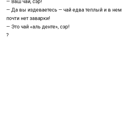
— Ваш чай, сэр!
— Да вы издеваетесь — чай едва теплый и в нем
почти нет заварки!
— Это чай «аль денте», сэр!
?