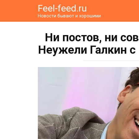
Перейти
Feel-feed.ru
к
Новости бывают и хорошими
контенту
Ни постов, ни с
Неужели Галкин с