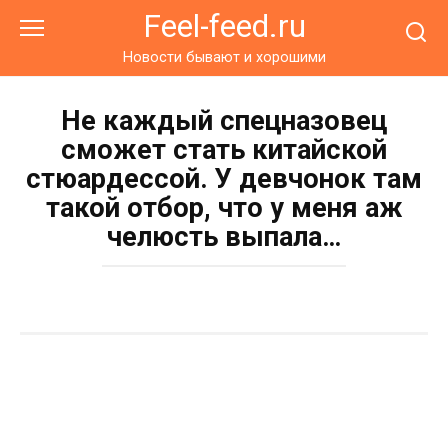
Перейти
Feel-feed.ru
к
контенту
Новости бывают и хорошими
Не каждый спецназовец
сможет стать китайской
стюардессой. У девчонок там
такой отбор, что у меня аж
челюсть выпала…