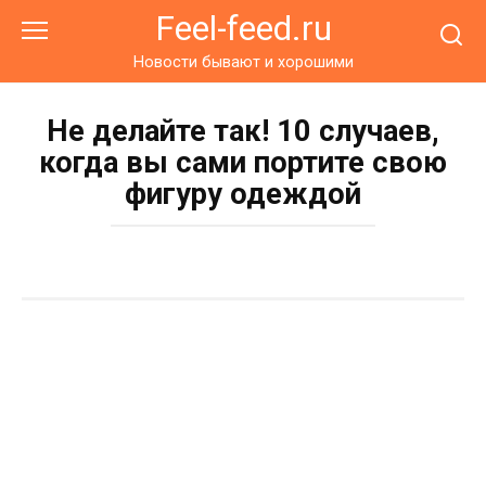
Перейти
Feel-feed.ru
к
контенту
Новости бывают и хорошими
Не делайте так! 10 случаев,
когда вы сами портите свою
фигуру одеждой