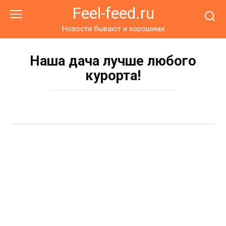
Перейти
Feel-feed.ru
к
контенту
Новости бывают и хорошими
Наша дача лучше любого
курорта!