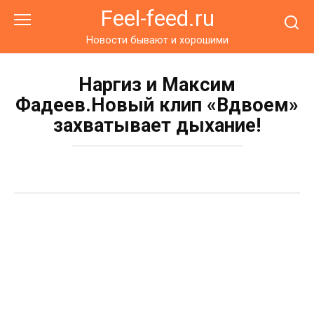
Перейти
Feel-feed.ru
к
контенту
Новости бывают и хорошими
Наргиз и Максим
Фадеев.Новый клип «Вдвоем»
захватывает дыхание!