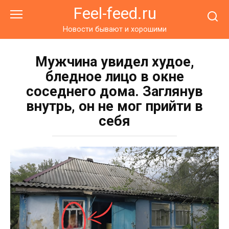
Перейти
Feel-feed.ru
к
контенту
Новости бывают и хорошими
Мужчина увидел худое,
бледное лицо в окне
соседнего дома. Заглянув
внутрь, он не мог прийти в
себя