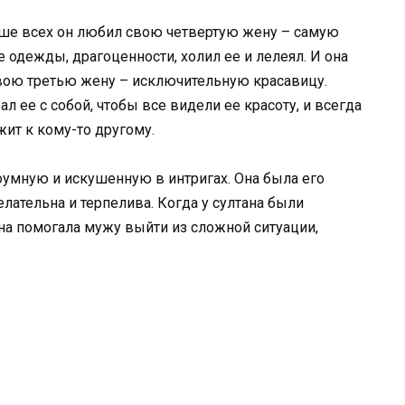
ьше всех он любил свою четвертую жену – самую
 одежды, драгоценности, холил ее и лелеял. И она
свою третью жену – исключительную красавицу.
ал ее с собой, чтобы все видели ее красоту, и всегда
жит к кому-то другому.
умную и искушенную в интригах. Она была его
лательна и терпелива. Когда у султана были
она помогала мужу выйти из сложной ситуации,