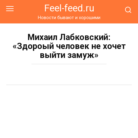
Перейти
Feel-feed.ru
к
контенту
Новости бывают и хорошими
Михаил Лабковский:
«Здороый человек не хочет
выйти замуж»