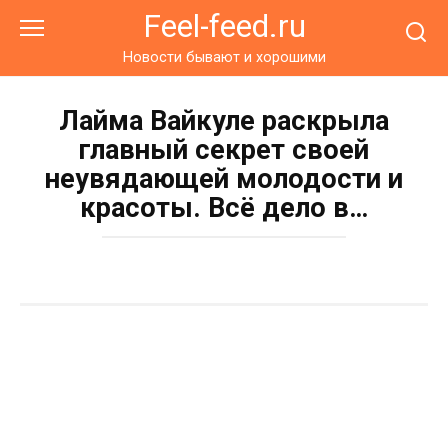
Перейти
Feel-feed.ru
к
контенту
Новости бывают и хорошими
Лайма Вайкуле раскрыла
главный секрет своей
неувядающей молодости и
красоты. Всё дело в…