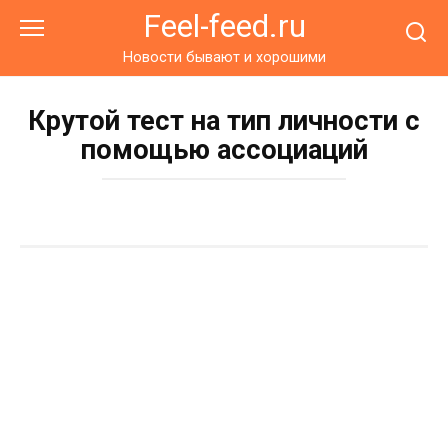
Перейти
Feel-feed.ru
к
контенту
Новости бывают и хорошими
Крутой тест на тип личности с
помощью ассоциаций