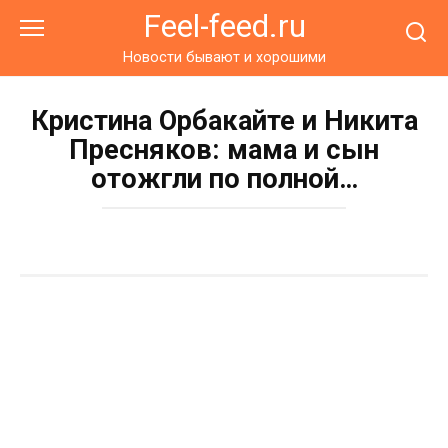
Перейти
Feel-feed.ru
к
контенту
Новости бывают и хорошими
Кристина Орбакайте и Никита
Пресняков: мама и сын
отожгли по полной…