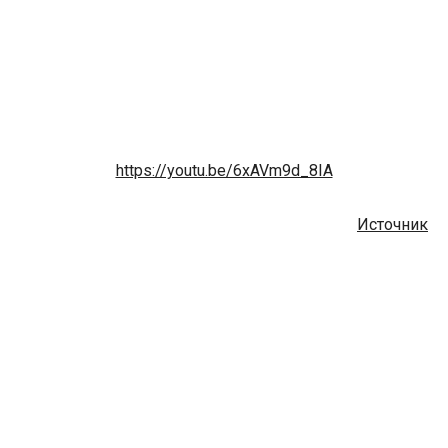
https://youtu.be/6xAVm9d_8IA
Источник