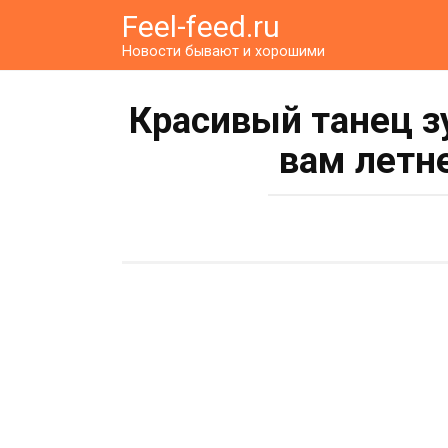
Перейти
Feel-feed.ru
к
Новости бывают и хорошими
контенту
Красивый танец з
вам летн