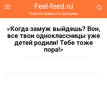
Перейти
Feel-feed.ru
к
контенту
Новости бывают и хорошими
«Когда замуж выйдешь? Вон,
все твои одноклассницы уже
детей родили! Тебе тоже
пора!»