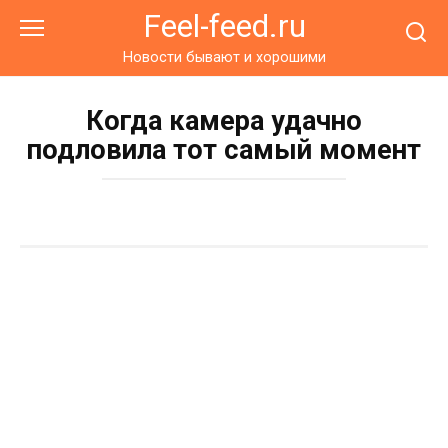
Перейти
Feel-feed.ru
к
контенту
Новости бывают и хорошими
Когда камера удачно
подловила тот самый момент