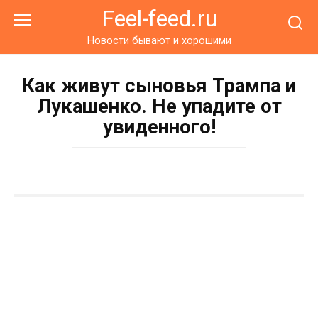
Перейти
Feel-feed.ru
к
контенту
Новости бывают и хорошими
Как живут сыновья Трампа и
Лукашенко. Не упадите от
увиденного!