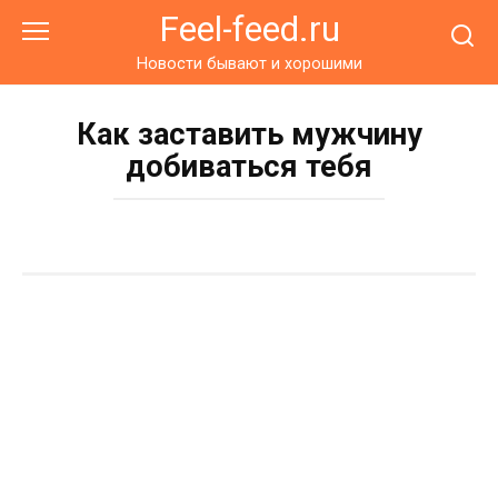
Перейти
Feel-feed.ru
к
контенту
Новости бывают и хорошими
Как заставить мужчину
добиваться тебя