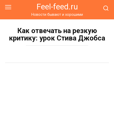
Перейти
Feel-feed.ru
к
контенту
Новости бывают и хорошими
Как отвечать на резкую
критику: урок Стива Джобса