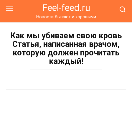
Перейти
Feel-feed.ru
к
контенту
Новости бывают и хорошими
Как мы убиваем свою кровь
Статья, написанная врачом,
которую должен прочитать
каждый!