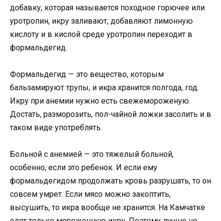
добавку, которая называется походное горючее или
уротропин, икру заливают, добавляют лимонную
кислоту и в кислой среде уротропин переходит в
формальдегид.
Формальдегид — это вещество, которым
бальзамируют трупы, и икра хранится полгода, год.
Икру при анемии нужно есть свежемороженую.
Достать, разморозить, пол-чайной ложки засолить и в
таком виде употреблять.
Больной с анемией — это тяжелый больной,
особенно, если это ребенок. И если ему
формальдегидом продолжать кровь разрушать, то он
совсем умрет. Если мясо можно закоптить,
высушить, то икра вообще не хранится. На Камчатке
едят только мороженную икру. Поэтому лучше не