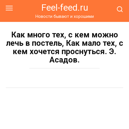
Перейти
Feel-feed.ru
к
контенту
Новости бывают и хорошими
Как много тех, с кем можно
лечь в постель, Как мало тех, с
кем хочется проснуться. Э.
Асадов.