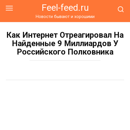
Перейти
Feel-feed.ru
к
контенту
Новости бывают и хорошими
Как Интернет Отреагировал На
Найденные 9 Миллиардов У
Российского Полковника