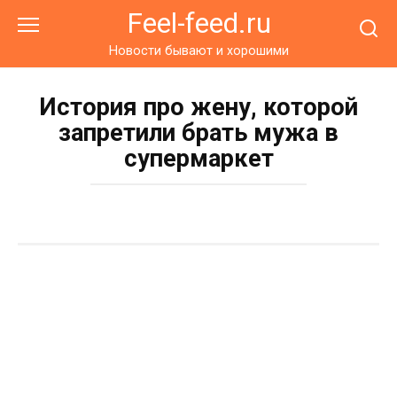
Перейти
Feel-feed.ru
к
контенту
Новости бывают и хорошими
История про жену, которой
запретили брать мужа в
супермаркет