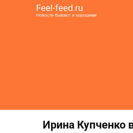
Перейти
Feel-feed.ru
к
Новости бывают и хорошими
контенту
Ирина Купченко в