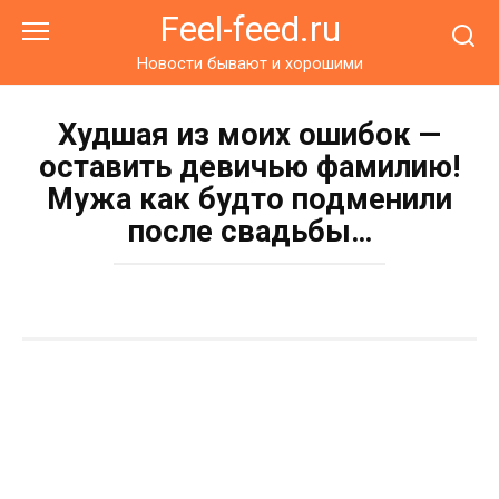
Перейти
Feel-feed.ru
к
контенту
Новости бывают и хорошими
Худшая из моих ошибок —
оставить девичью фамилию!
Мужа как будто подменили
после свадьбы…