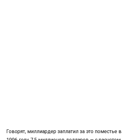
Говорят, миллиардер заплатил за это поместье в
1996 году 7,5 миллионов долларов — с расчетом