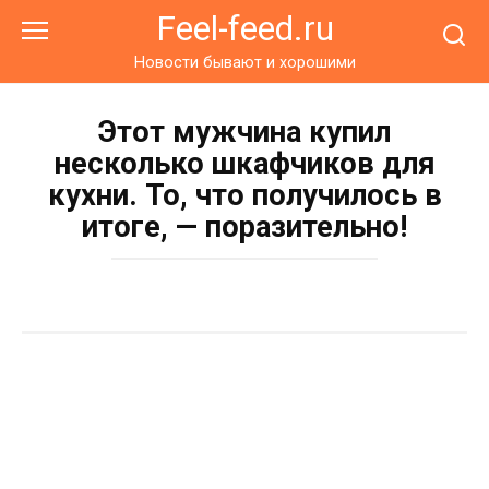
Перейти
Feel-feed.ru
к
контенту
Новости бывают и хорошими
Этот мужчина купил
несколько шкафчиков для
кухни. То, что получилось в
итоге, — поразительно!