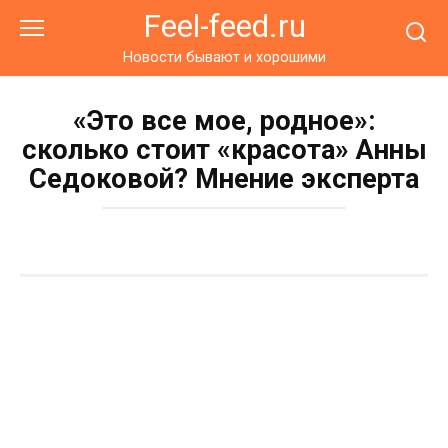
Перейти
Feel-feed.ru
к
контенту
Новости бывают и хорошими
«Это все мое, родное»:
сколько стоит «красота» Анны
Седоковой? Мнение эксперта