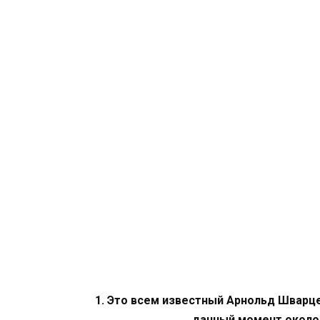
1. Это всем известный Арнольд Шварце
данный момент около 1