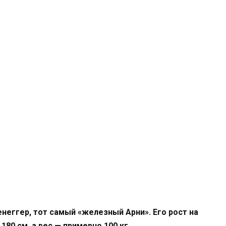
неггер, тот самый «железный Арни». Его рост на
80 см, а вес — примерно 100 кг.