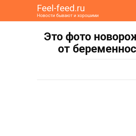
Перейти
Feel-feed.ru
к
Новости бывают и хорошими
контенту
Это фото новоро
от беременнос