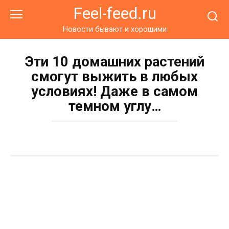
Перейти
Feel-feed.ru
к
контенту
Новости бывают и хорошими
Эти 10 домашних растений
смогут выжить в любых
условиях! Даже в самом
темном углу…