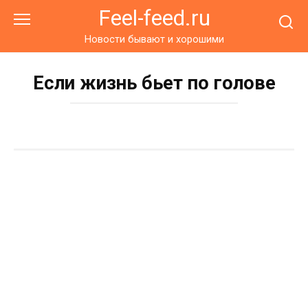
Перейти
Feel-feed.ru
к
контенту
Новости бывают и хорошими
Если жизнь бьет по голове