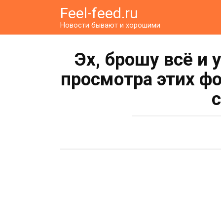
Перейти
Feel-feed.ru
к
Новости бывают и хорошими
контенту
Эх, брошу всё и 
просмотра этих ф