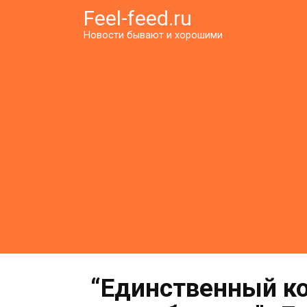
Перейти
Feel-feed.ru
к
Новости бывают и хорошими
контенту
“Единственный к