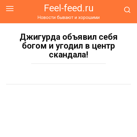
Перейти
Feel-feed.ru
к
контенту
Новости бывают и хорошими
Джигурда объявил себя
богом и угодил в центр
скандала!