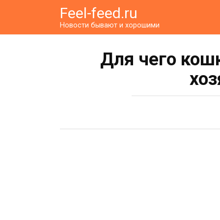
Перейти
Feel-feed.ru
к
Новости бывают и хорошими
контенту
Для чего кош
хоз