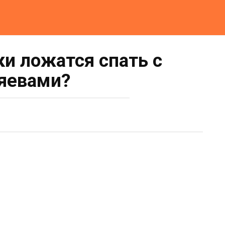
ки ложатся спать с
яевами?