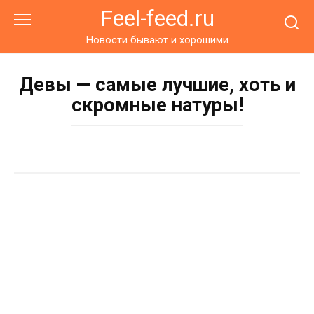
Перейти
Feel-feed.ru
к
контенту
Новости бывают и хорошими
Девы — самые лучшие, хоть и
скромные натуры!