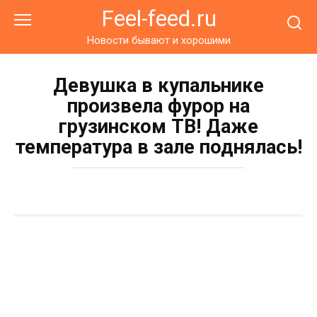
Перейти
Feel-feed.ru
к
контенту
Новости бывают и хорошими
Девушка в купальнике
произвела фурор на
грузинском ТВ! Даже
температура в зале поднялась!