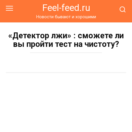
Перейти
Feel-feed.ru
к
контенту
Новости бывают и хорошими
«Детектор лжи» : сможете ли
вы пройти тест на чистоту?