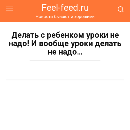
Перейти
Feel-feed.ru
к
контенту
Новости бывают и хорошими
Делать с ребенком уроки не
надо! И вообще уроки делать
не надо…