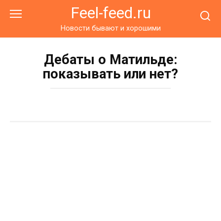
Перейти
Feel-feed.ru
к
контенту
Новости бывают и хорошими
Дебаты о Матильде:
показывать или нет?