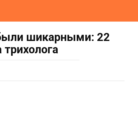
были шикарными: 22
а трихолога