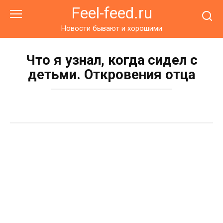
Перейти
Feel-feed.ru
к
контенту
Новости бывают и хорошими
Что я узнал, когда сидел с
детьми. Откровения отца