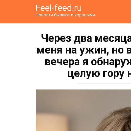
Перейти
Feel-feed.ru
к
Новости бывают и хорошими
контенту
Через два месяц
меня на ужин, но
вечера я обнару
целую гору 