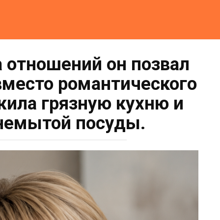
а отношений он позвал
 вместо романтического
жила грязную кухню и
немытой посуды.