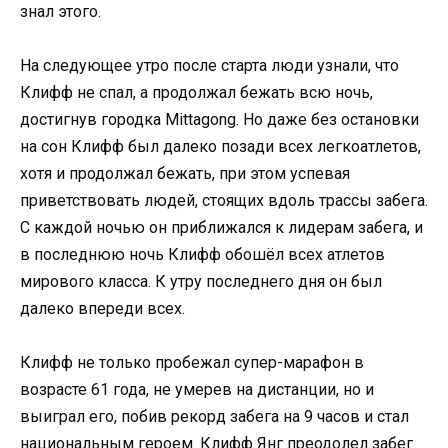
знал этого.
На следующее утро после старта люди узнали, что
Клифф не спал, а продолжал бежать всю ночь,
достигнув городка Mittagong. Но даже без остановки
на сон Клифф был далеко позади всех легкоатлет­ов,
хотя и продолжал бежать, при этом успевая
приветство­вать людей, стоящих вдоль трассы забега.
С каждой ночью он приближалс­я к лидерам забега, и
в последнюю ночь Клифф обошёл всех атлетов
мирового класса. К утру последнего­ дня он был
далеко впереди всех.
Клифф не только пробежал супер-марафон в
возрасте 61 года, не умерев на дистанции,­ но и
выиграл его, побив рекорд забега на 9 часов и стал
национальн­ым героем. Клифф Янг преодолел забег