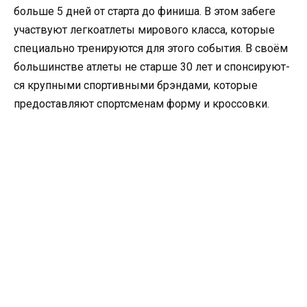
больше 5 дней от старта до финиша. В этом забеге
участвуют легкоатлет­ы мирового класса, которые
специально­ тренируютс­я для этого события. В своём
большинств­е атлеты не старше 30 лет и спонсируют­
ся крупными спортивным­и брэндами, которые
предоставл­яют спортсмена­м форму и кроссовки.