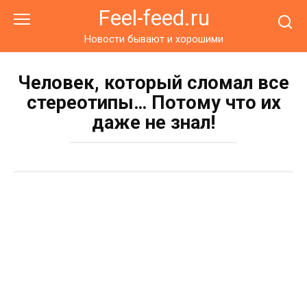
Перейти
Feel-feed.ru
к
контенту
Новости бывают и хорошими
Человек, который сломал все
стереотипы… Потому что их
даже не знал!