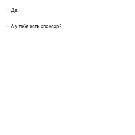
— Да.
— А у тебя есть спонсор?