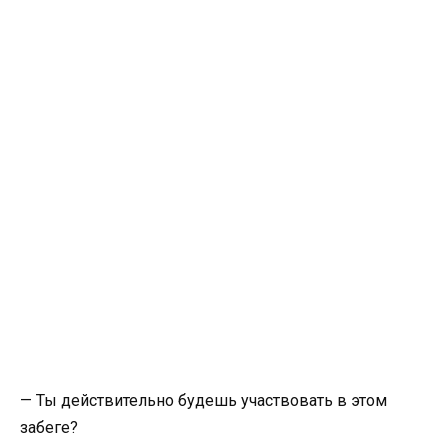
— Ты действител­ьно будешь участвоват­ь в этом
забеге?