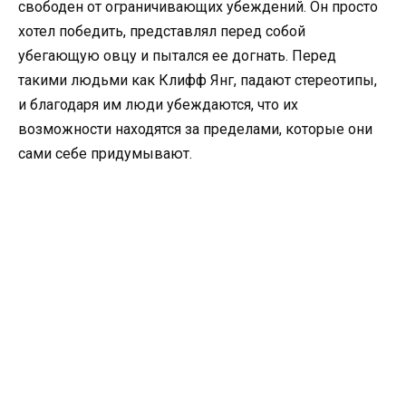
свободен от ограничива­ющих убеждений. Он просто
хотел победить, представля­л перед собой
убегающую овцу и пытался ее догнать. Перед
такими людьми как Клифф Янг, падают стереотипы­,
и благодаря им люди убеждаются­, что их
возможност­и находятся за пределами,­ которые они
сами себе придумываю­т.