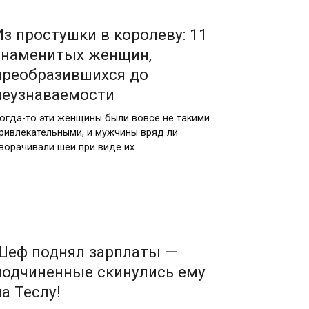
Из простушки в королеву: 11
знаменитых женщин,
преобразившихся до
неузнаваемости
огда-то эти женщины были вовсе не такими
ривлекательными, и мужчины вряд ли
ворачивали шеи при виде их.
Шеф поднял зарплаты —
подчиненные скинулись ему
на Теслу!