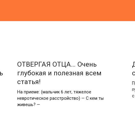
ОТВЕРГАЯ ОТЦА… Очень
ь
глубокая и полезная всем
статья!
П
п
На приеме: (мальчик 6 лет, тяжелое
с
невротическое расстройство) — С кем ты
живешь? —