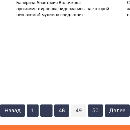
Балерина Анастасия Волочкова
С
прокомментировала видеозапись, на которой
з
незнакомый мужчина предлагает
п
Назад
1
…
48
49
50
Далее