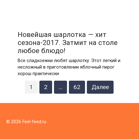
Новейшая шарлотка — хит
сезона-2017. Затмит на столе
любое блюдо!
Все сладкоежки любят шарлотку. Этот легкий и
несложный в приготовлении яблочный пирог
хорош практически
Пагинация
1
2
…
62
Далее
записей
© 2026 Feel-feed.ru