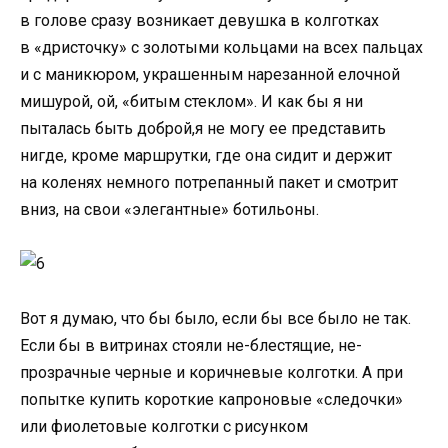
в голове сразу возникает девушка в колготках
в «дристочку» с золотыми кольцами на всех пальцах
и с маникюром
,
украшенным нарезанной елочной
мишурой
,
ой
,
«битым стеклом». И как бы я ни
пыталась быть доброй
,
я не могу ее представить
нигде
,
кроме маршрутки
,
где она сидит и держит
на коленях немного потрепанный пакет и смотрит
вниз
,
на свои
«
элегантные» ботильоны.
Вот я думаю
,
что бы было
,
если бы все было не так.
Если бы в витринах стояли не-блестящие
,
не-
прозрачные черные и коричневые колготки. А при
попытке купить короткие капроновые
«
следочки»
или фиолетовые колготки с рисунком