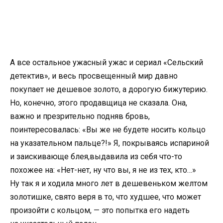
А все остальное ужасный ужас и сериал
«
Сельский
детектив», и весь просвещенный мир давно
покупает не дешевое золото
,
а дорогую бижутерию.
Но
,
конечно
,
этого продавщица не сказала. Она
,
важно и презрительно подняв бровь
,
поинтересовалась: «Вы же не будете носить кольцо
на указательном пальце?!» Я
,
покрываясь испариной
и заискивающе блея
,
выдавила из себя что-то
похожее на: «Нет-нет
,
ну что вы
,
я не из тех
,
кто…»
Ну так я и ходила много лет в дешевеньком желтом
золотишке
,
свято веря в то
,
что худшее
,
что может
произойти с кольцом, — это попытка его надеть