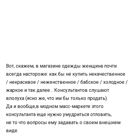
Вот
,
скажем
,
в магазине одежды женщина почти
всегда настороже: как бы не купить некачественное
/ некрасивое / неженственное / бабское / холодное /
жаркое и так далее… Консультантов слушают
вполуха
(
ясно же
,
что им бы только продать).
Да и вообще
,
в модном масс-маркете этого
консультанта еще нужно умудриться отловить
,
не то что вопросы ему задавать о своем внешнем
виде.