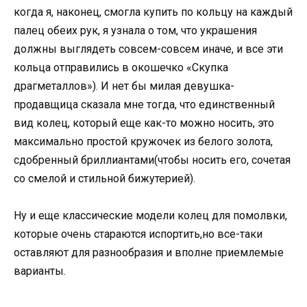
когда я
,
наконец
,
смогла купить по кольцу на каждый
палец обеих рук
,
я узнала о том
,
что украшения
должны выглядеть совсем-совсем иначе
,
и все эти
кольца отправились в окошечко
«
Скупка
драгметаллов»). И нет бы милая девушка-
продавщица сказала мне тогда
,
что единственный
вид колец
,
который еще как-то можно носить
,
это
максимально простой кружочек из белого золота
,
сдобренный бриллиантами
(
чтобы носить его
,
сочетая
со смелой и стильной бижутерией).
Ну и еще классические модели колец для помолвки
,
которые очень стараются испортить
,
но все-таки
оставляют для разнообразия и вполне приемлемые
варианты.