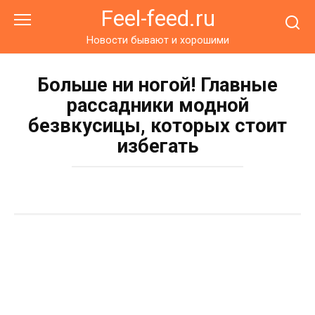
Перейти
Feel-feed.ru
к
контенту
Новости бывают и хорошими
Больше ни ногой! Главные
рассадники модной
безвкусицы, которых стоит
избегать