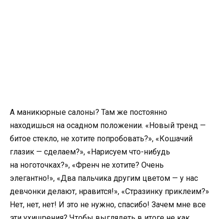
А маникюрные салоны? Там же постоянно
находишься на осадном положении. «Новый тренд —
битое стекло
,
не хотите попробовать?», «Кошачий
глазик — сделаем?», «Нарисуем что-нибудь
на ноготочках?», «Френч не хотите? Очень
элегантно!», «Два пальчика другим цветом — у нас
девчонки делают
,
нравится!», «Стразинку приклеим?»
Нет
,
нет
,
нет! И это не нужно
,
спасибо! Зачем мне все
эти ухищрения? Чтобы выглядеть в итоге не как