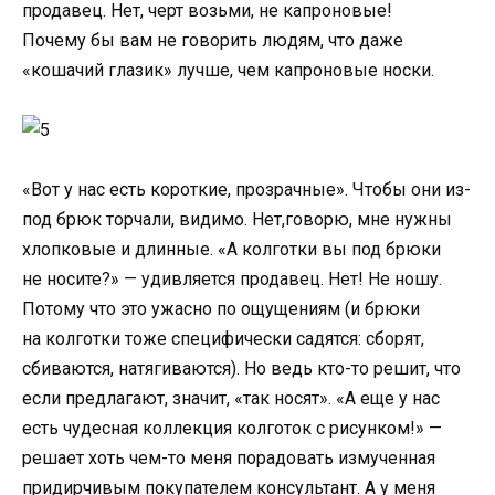
продавец. Нет
,
черт возьми
,
не капроновые!
Почему бы вам не говорить людям
,
что даже
«
кошачий глазик» лучше
,
чем капроновые носки.
«
Вот у нас есть короткие
,
прозрачные». Чтобы они из-
под брюк торчали
,
видимо. Нет
,
говорю
,
мне нужны
хлопковые и длинные. «А колготки вы под брюки
не носите?» — удивляется продавец. Нет! Не ношу.
Потому что это ужасно по ощущениям
(
и брюки
на колготки тоже специфически садятся: сборят
,
сбиваются
,
натягиваются). Но ведь кто-то решит
,
что
если предлагают
,
значит
,
«так носят». «А еще у нас
есть чудесная коллекция колготок с рисунком!» —
решает хоть чем-то меня порадовать измученная
придирчивым покупателем консультант. А у меня