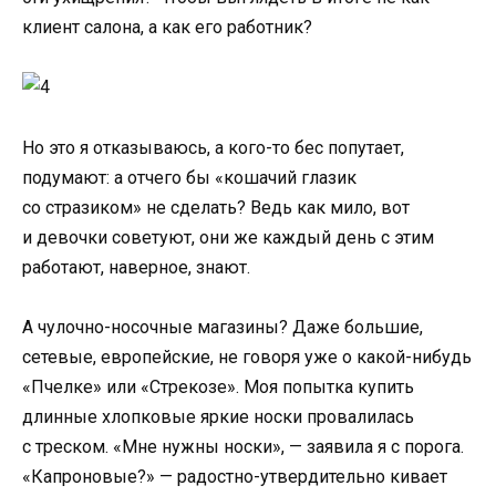
клиент салона
,
а как его работник?
Но это я отказываюсь
,
а кого-то бес попутает
,
подумают: а отчего бы «кошачий глазик
со стразиком» не сделать? Ведь как мило
,
вот
и девочки советуют
,
они же каждый день с этим
работают
,
наверное
,
знают.
А чулочно-носочные магазины? Даже большие
,
сетевые
,
европейcкие
,
не говоря уже о какой-нибудь
«
Пчелке» или
«
Стрекозе». Моя попытка купить
длинные хлопковые яркие носки провалилась
с треском. «Мне нужны носки», — заявила я с порога.
«Капроновые?» — радостно-утвердительно кивает